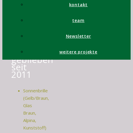
kontakt
Sonnenbrille
team
(Schwarz,
Uvex,
Kuststoff)
Newsletter
Liegen
weitere projekte
geblieben
seit
2011
Sonnenbrille
(Gelb/Braun,
Glas
Braun,
Alpina,
Kunststoff)