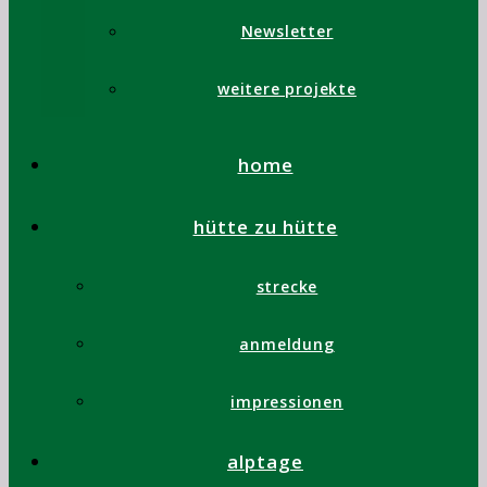
mit.
info
Newsletter
@sclas
sic.ch
weitere projekte
Liegen
geblieben
home
seit
2013
hütte zu hütte
SIGG-
strecke
Bottle
(Alu
anmeldung
mit
Kreuz)
impressionen
Sonnenbrille
(leicht
alptage
rötlich)