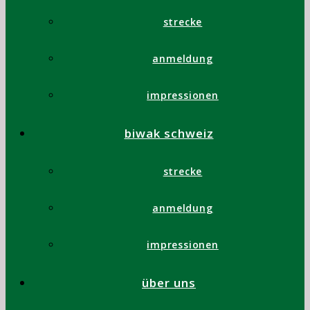
Lesebrille
strecke
(Anthrazit
,
schmales
anmeldung
Metallgestell)
Langärmliges
impressionen
Shirt
(Dunkelgrün
biwak schweiz
mit
schwarzen
strecke
Streifen)
Wollhandschuhe
anmeldung
(Finger)
Liegen
impressionen
geblieben
seit
über uns
2012