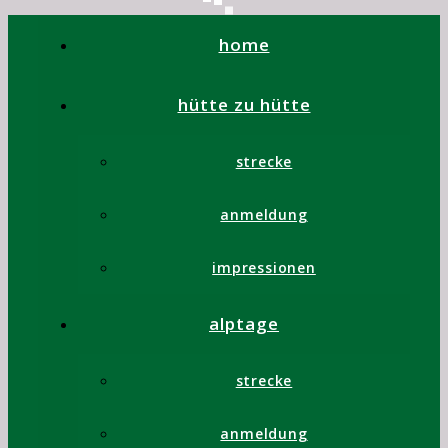
home
hütte zu hütte
strecke
anmeldung
impressionen
Fundgrube
alptage
Falls Sie
strecke
seit
Ihrer
anmeldung