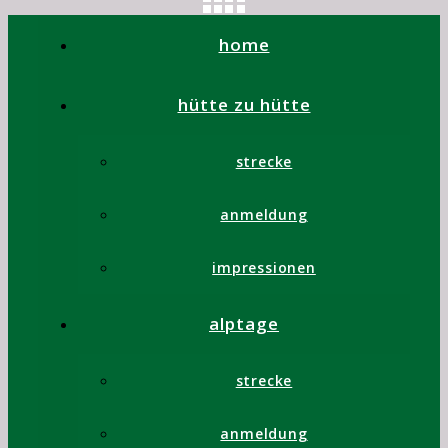
home
hütte zu hütte
strecke
anmeldung
impressionen
impressionen
alptage
Swissclassic Biwak Schweiz
strecke
2024, Etappe 1
anmeldung