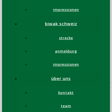
Strecke: Villeneuve, Montreux, Haut-
du-Chaux, Rocher de Naye, Hongrin,
impressionen
Château-d’Oex, Gastlosen, Jaunpass
18.-21. August 2024
biwak schweiz
strecke
anmeldung
impressionen
über uns
kontakt
team