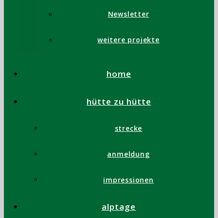
Newsletter
Beschreibung
Beschreibung
weitere projekte
Ein Bett im 4er Zimmer in der Spitzmeilenhütte SAC
home
Teilnahmebedingungen
Datenschutzerklärung
hütte zu hütte
swissclassic - 2026 ©
strecke
anmeldung
impressionen
alptage