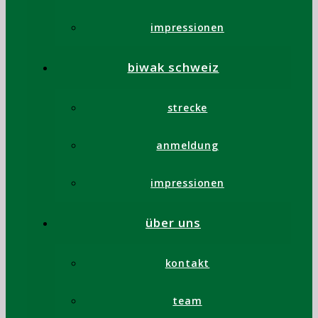
impressionen
biwak schweiz
strecke
anmeldung
B- Donnerstag 4er
impressionen
Zimmer statt Lager
über uns
(Ukft 1)
kontakt
CHF
8.00
team
Nicht vorrätig