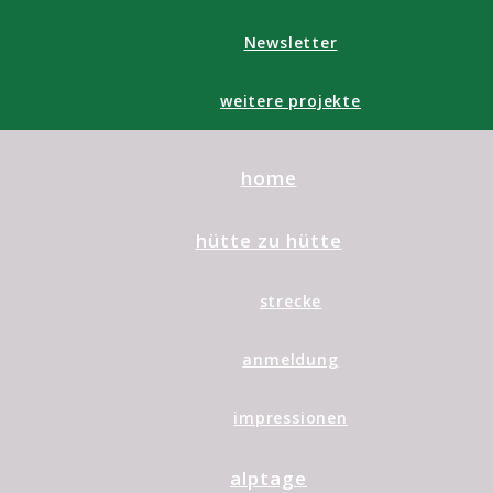
Newsletter
weitere projekte
home
hütte zu hütte
strecke
anmeldung
impressionen
alptage