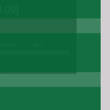
0.00]
Optionen A
Schlagwort:
Var A
0]