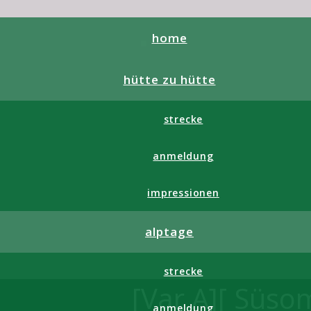
home
hütte zu hütte
strecke
anmeldung
impressionen
alptage
strecke
[Var A][ Süso
anmeldung