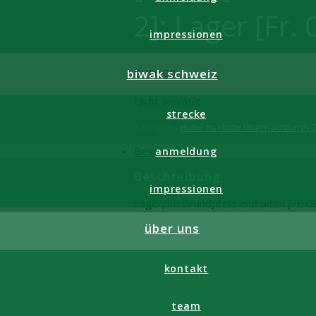
2]: Lager [Fr. 
impressionen
CHF
0.00
biwak schweiz
Nicht vorrätig
strecke
Kategorie:
Hütte zu Hütte Übernachtungs-
Beschreibung
anmeldung
Beschreibung
impressionen
Lager, im Grundpreis enthalten [+0.0
über uns
kontakt
team