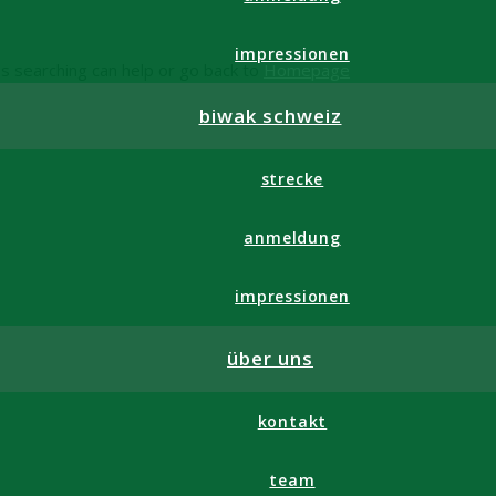
impressionen
ps searching can help or go back to
Homepage
biwak schweiz
strecke
anmeldung
impressionen
über uns
kontakt
team