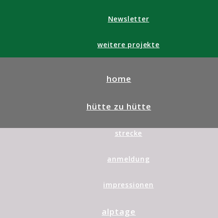
Newsletter
weitere projekte
home
hütte zu hütte
strecke
anmeldung
impressionen
alptage